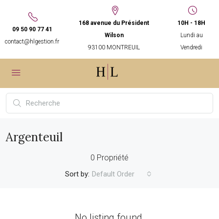
168 avenue du Président
10H - 18H
09 50 90 77 41
Wilson
Lundi au
contact@hlgestion.fr
93100 MONTREUIL
Vendredi
Argenteuil
0 Propriété
Sort by:
Default Order
No listing found.