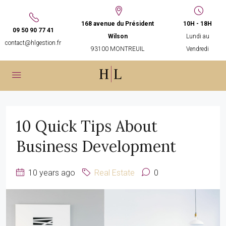
168 avenue du Président
10H - 18H
09 50 90 77 41
Wilson
Lundi au
contact@hlgestion.fr
93100 MONTREUIL
Vendredi
10 Quick Tips About
Business Development
10 years ago
Real Estate
0