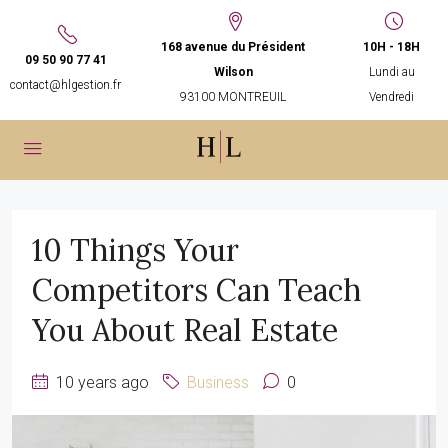
168 avenue du Président
10H - 18H
09 50 90 77 41
Wilson
Lundi au
contact@hlgestion.fr
93100 MONTREUIL
Vendredi
10 Things Your
Competitors Can Teach
You About Real Estate
10 years ago
Business
0