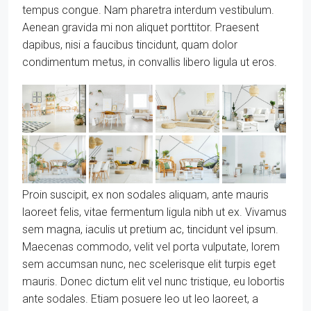
tempus congue. Nam pharetra interdum vestibulum.
Aenean gravida mi non aliquet porttitor. Praesent
dapibus, nisi a faucibus tincidunt, quam dolor
condimentum metus, in convallis libero ligula ut eros.
Proin suscipit, ex non sodales aliquam, ante mauris
laoreet felis, vitae fermentum ligula nibh ut ex. Vivamus
sem magna, iaculis ut pretium ac, tincidunt vel ipsum.
Maecenas commodo, velit vel porta vulputate, lorem
sem accumsan nunc, nec scelerisque elit turpis eget
mauris. Donec dictum elit vel nunc tristique, eu lobortis
ante sodales. Etiam posuere leo ut leo laoreet, a