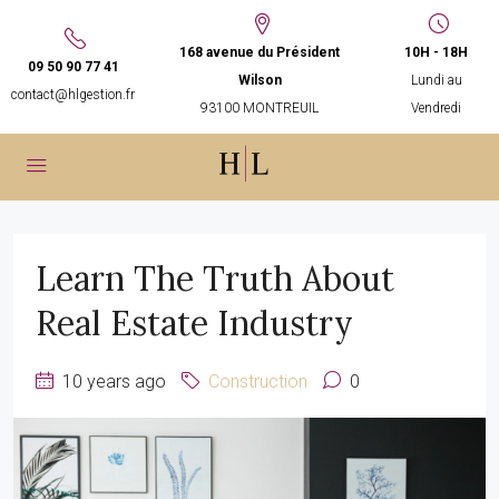
168 avenue du Président
10H - 18H
09 50 90 77 41
Wilson
Lundi au
contact@hlgestion.fr
93100 MONTREUIL
Vendredi
Learn The Truth About
Real Estate Industry
10 years ago
Construction
0