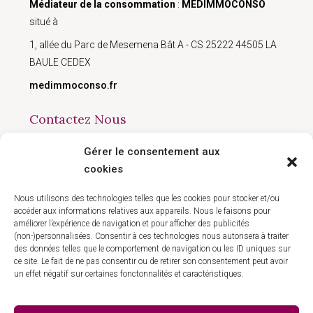
Médiateur de la consommation
:
MEDIMMOCONSO
situé à
1, allée du Parc de Mesemena Bât A - CS 25222 44505 LA
BAULE CEDEX
medimmoconso.fr
Contactez Nous
Gérer le consentement aux
168 avenue du Président Wilson, Montreuil 93100
cookies
09 50 90 77 41
contact@hlgestion.fr
Nous utilisons des technologies telles que les cookies pour stocker et/ou
accéder aux informations relatives aux appareils. Nous le faisons pour
améliorer l’expérience de navigation et pour afficher des publicités
(non-)personnalisées. Consentir à ces technologies nous autorisera à traiter
des données telles que le comportement de navigation ou les ID uniques sur
ce site. Le fait de ne pas consentir ou de retirer son consentement peut avoir
un effet négatif sur certaines fonctonnalités et caractéristiques.
Politique de confidentialité
Mentions légales