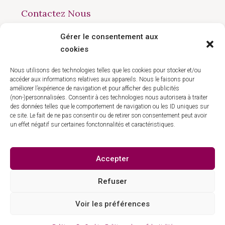
Contactez Nous
Gérer le consentement aux
168 avenue du Président Wilson, Montreuil 93100
cookies
09 50 90 77 41
contact@hlgestion.fr
Nous utilisons des technologies telles que les cookies pour stocker et/ou
accéder aux informations relatives aux appareils. Nous le faisons pour
améliorer l’expérience de navigation et pour afficher des publicités
(non-)personnalisées. Consentir à ces technologies nous autorisera à traiter
des données telles que le comportement de navigation ou les ID uniques sur
ce site. Le fait de ne pas consentir ou de retirer son consentement peut avoir
un effet négatif sur certaines fonctonnalités et caractéristiques.
Politique de confidentialité
Mentions légales
Accepter
Refuser
Voir les préférences
© HL Gestion - Tous droit réservés