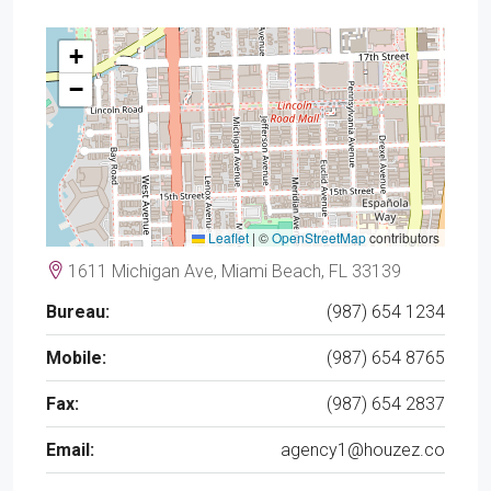
+
−
Leaflet
|
©
OpenStreetMap
contributors
1611 Michigan Ave, Miami Beach, FL 33139
Bureau:
(987) 654 1234
Mobile:
(987) 654 8765
Fax:
(987) 654 2837
Email:
agency1@houzez.co