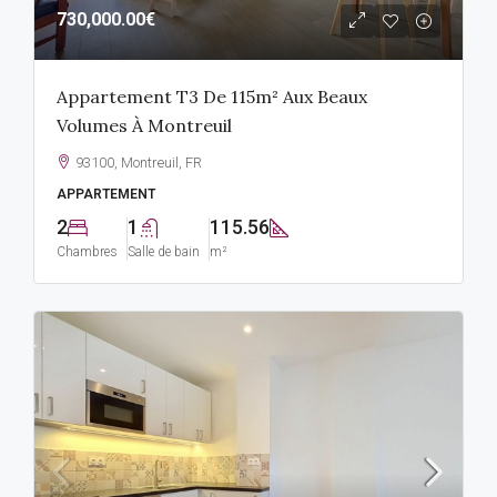
730,000.00€
Appartement T3 De 115m² Aux Beaux
Volumes À Montreuil
93100, Montreuil, FR
APPARTEMENT
2
1
115.56
Chambres
Salle de bain
m²