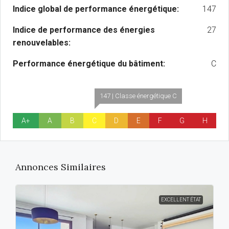
Indice global de performance énergétique:
147
Indice de performance des énergies
27
renouvelables:
Performance énergétique du bâtiment:
C
147 | Classe énergétique C
A+
A
B
C
D
E
F
G
H
Annonces Similaires
EXCELLENT ÉTAT