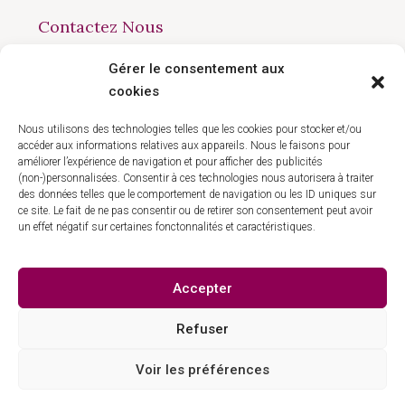
Contactez Nous
Gérer le consentement aux
168 avenue du Président Wilson, Montreuil 93100
cookies
09 50 90 77 41
contact@hlgestion.fr
Nous utilisons des technologies telles que les cookies pour stocker et/ou
accéder aux informations relatives aux appareils. Nous le faisons pour
améliorer l’expérience de navigation et pour afficher des publicités
(non-)personnalisées. Consentir à ces technologies nous autorisera à traiter
des données telles que le comportement de navigation ou les ID uniques sur
ce site. Le fait de ne pas consentir ou de retirer son consentement peut avoir
un effet négatif sur certaines fonctonnalités et caractéristiques.
Politique de confidentialité
Mentions légales
Accepter
Refuser
Voir les préférences
© HL Gestion - Tous droit réservés