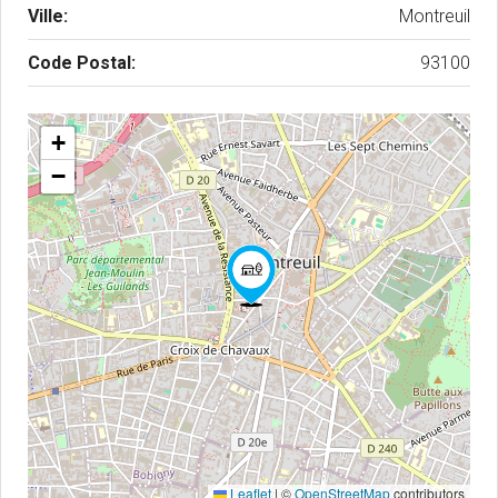
Ville:
Montreuil
Code Postal:
93100
+
−
Leaflet
|
©
OpenStreetMap
contributors