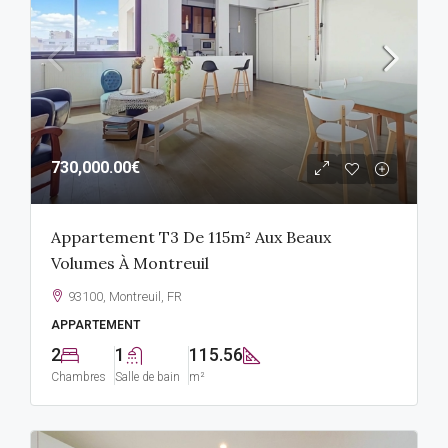
730,000.00€
Appartement T3 De 115m² Aux Beaux
Volumes À Montreuil
93100, Montreuil, FR
APPARTEMENT
2
1
115.56
Chambres
Salle de bain
m²