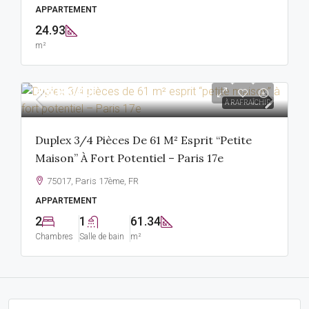
APPARTEMENT
24.93
m²
625,000.00€
À RAFRAÎCHIR
Duplex 3/4 Pièces De 61 M² Esprit “petite
Maison” À Fort Potentiel – Paris 17e
75017, Paris 17ème, FR
APPARTEMENT
2
1
61.34
Chambres
Salle de bain
m²