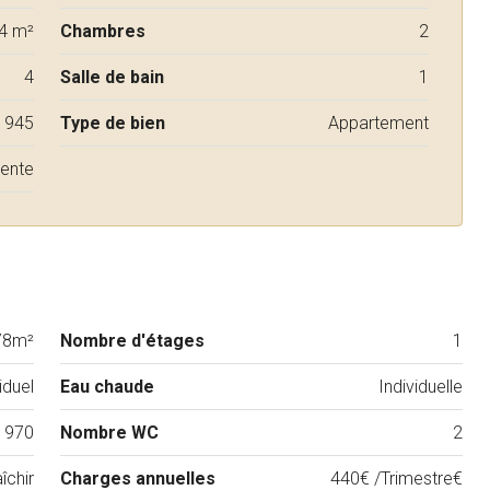
4 m²
Chambres
2
4
Salle de bain
1
1945
Type de bien
Appartement
Vente
78m²
Nombre d'étages
1
iduel
Eau chaude
Individuelle
1970
Nombre WC
2
îchir
Charges annuelles
440€ /Trimestre€