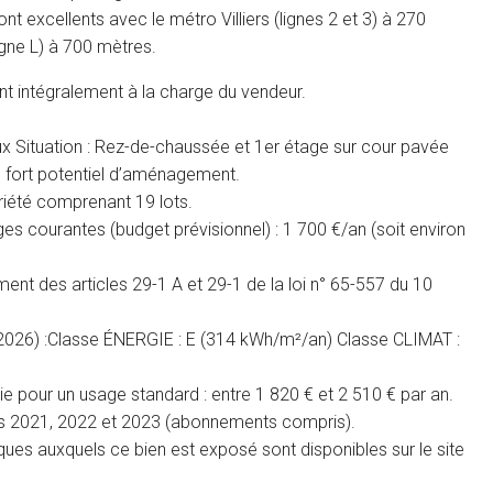
t excellents avec le métro Villiers (lignes 2 et 3) à 270
igne L) à 700 mètres.
nt intégralement à la charge du vendeur.
ux Situation : Rez-de-chaussée et 1er étage sur cour pavée
, fort potentiel d’aménagement.
riété comprenant 19 lots.
s courantes (budget prévisionnel) : 1 700 €/an (soit environ
t des articles 29-1 A et 29-1 de la loi n° 65-557 du 10
/2026) :Classe ÉNERGIE : E (314 kWh/m²/an) Classe CLIMAT :
 pour un usage standard : entre 1 820 € et 2 510 € par an.
es 2021, 2022 et 2023 (abonnements compris).
sques auxquels ce bien est exposé sont disponibles sur le site