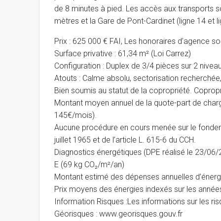
de 8 minutes à pied. Les accès aux transports son
mètres et la Gare de Pont-Cardinet (ligne 14 et l
Prix : 625 000 € FAI, Les honoraires d’agence so
Surface privative : 61,34 m² (Loi Carrez)
Configuration : Duplex de 3/4 pièces sur 2 nivea
Atouts : Calme absolu, sectorisation recherchée
Bien soumis au statut de la copropriété. Coprop
Montant moyen annuel de la quote-part de charge
145€/mois).
Aucune procédure en cours menée sur le fondemen
juillet 1965 et de l’article L. 615-6 du CCH.
Diagnostics énergétiques (DPE réalisé le 23/06
E (69 kg CO₂/m²/an)
Montant estimé des dépenses annuelles d’énergie
Prix moyens des énergies indexés sur les anné
Information Risques :Les informations sur les ri
Géorisques : www.georisques.gouv.fr