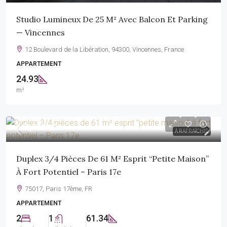
Studio Lumineux De 25 M² Avec Balcon Et Parking
— Vincennes
12 Boulevard de la Libération, 94300, Vincennes, France
APPARTEMENT
24.93
m²
625,000.00€
À RAFRAÎCHIR
Duplex 3/4 Pièces De 61 M² Esprit “petite Maison”
À Fort Potentiel – Paris 17e
75017, Paris 17ème, FR
APPARTEMENT
2
1
61.34