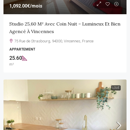
1,092.00€
/mois
Studio 25,60 M² Avec Coin Nuit – Lumineux Et Bien
Agencé À Vincennes
75 Rue de Strasbourg, 94300, Vincennes, France
APPARTEMENT
25.60
m²
LOUÉ