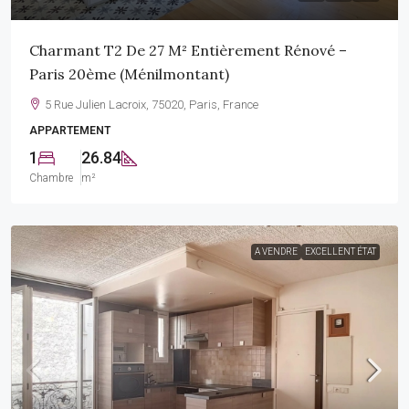
Charmant T2 De 27 M² Entièrement Rénové –
Paris 20ème (Ménilmontant)
5 Rue Julien Lacroix, 75020, Paris, France
APPARTEMENT
1
26.84
Chambre
m²
A VENDRE
EXCELLENT ÉTAT