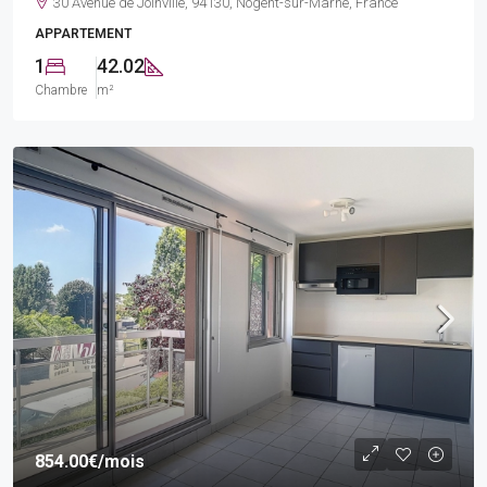
30 Avenue de Joinville, 94130, Nogent-sur-Marne, France
APPARTEMENT
1
42.02
Chambre
m²
854.00€
/mois