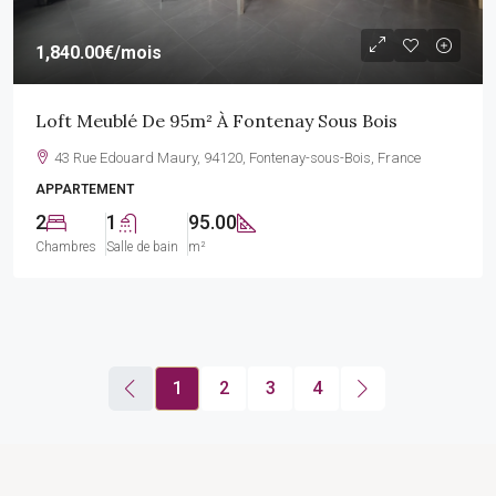
1,840.00€
/mois
Loft Meublé De 95m² À Fontenay Sous Bois
43 Rue Edouard Maury, 94120, Fontenay-sous-Bois, France
APPARTEMENT
2
1
95.00
Chambres
Salle de bain
m²
1
2
3
4