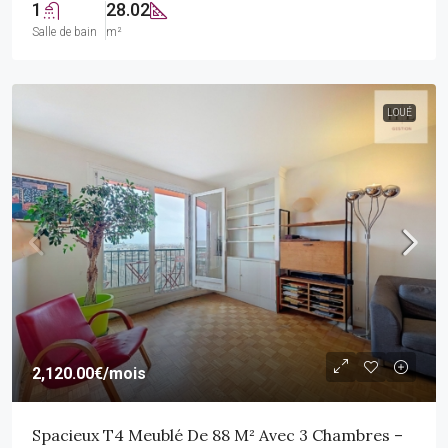
1
28.02
Salle de bain
m²
LOUÉ
2,120.00€
/mois
Spacieux T4 Meublé De 88 M² Avec 3 Chambres –