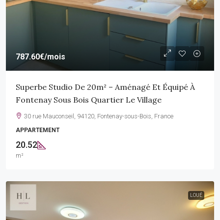
787.60€
/mois
Superbe Studio De 20m² – Aménagé Et Équipé À
Fontenay Sous Bois Quartier Le Village
30 rue Mauconseil, 94120, Fontenay-sous-Bois, France
APPARTEMENT
20.52
m²
LOUÉ