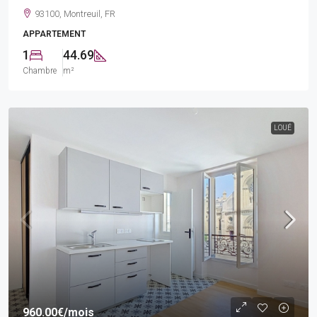
93100, Montreuil, FR
APPARTEMENT
1
44.69
Chambre
m²
LOUÉ
960.00€
/mois